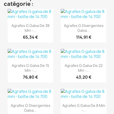
catégorie :
(1)
(1)
Aperçu rapide
Aperçu rapide


Agrafes G Galva De 38
Agrafes G Divergentes
Mm -...
Galva...
65,34 €
114,91 €
(1)
(1)
Aperçu rapide
Aperçu rapide


Agrafes G Galva De 15
Agrafes G Galva De 22
Mm -...
Mm -...
76,80 €
43,20 €
(1)
(1)
Aperçu rapide
Aperçu rapide


Agrafes G Divergentes
Agrafes G Galva De 8 Mm
Galva...
-...