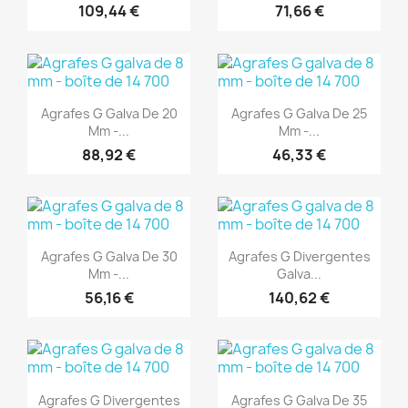
109,44 €
71,66 €
(1)
(1)
Aperçu rapide
Aperçu rapide


Agrafes G Galva De 20
Agrafes G Galva De 25
Mm -...
Mm -...
88,92 €
46,33 €
(1)
(1)
Aperçu rapide
Aperçu rapide


Agrafes G Galva De 30
Agrafes G Divergentes
Mm -...
Galva...
56,16 €
140,62 €
(1)
(1)
Aperçu rapide
Aperçu rapide


Agrafes G Divergentes
Agrafes G Galva De 35