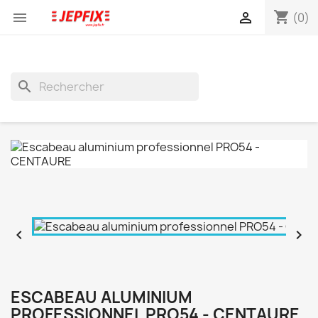
shopping_cart


(0)
search


ESCABEAU ALUMINIUM
PROFESSIONNEL PRO54 - CENTAURE