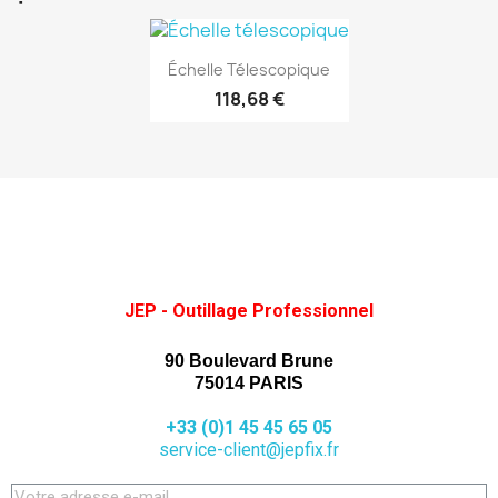
(1)
Aperçu rapide

Échelle Télescopique
118,68 €
JEP - Outillage Professionnel
90 Boulevard Brune
75014 PARIS
+33 (0)1 45 45 65 05
service-client@jepfix.fr