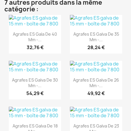
7 autres produits dans la même
catégorie :
(1)
(1)
Aperçu rapide
Aperçu rapide


Agrafes ES Gala De 40
Agrafes ES Galva De 35
Mm -...
Mm -...
32,76 €
28,24 €
(1)
(1)
Aperçu rapide
Aperçu rapide


Agrafes ES Galva De 30
Agrafes ES Galva De 26
Mm -...
Mm -...
54,29 €
49,92 €
(1)
(1)
Aperçu rapide
Aperçu rapide


Agrafes ES Galva De 18
Agrafes ES Galva De 23