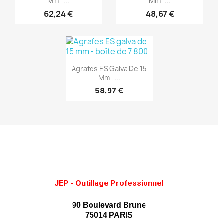
Mm -...
Mm -...
62,24 €
48,67 €
(1)
Aperçu rapide

Agrafes ES Galva De 15
Mm -...
58,97 €
JEP - Outillage Professionnel
90 Boulevard Brune
75014 PARIS