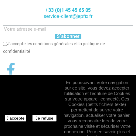
+33 (0)1 45 45 65 05
service-client@jepfix.fr
S’abonner
J'accepte les conditions générales et la politique de
confidentialité
En poursuivant votre navigation
sur ce site, vous devez accepter
l’utilisation et l'écriture de Cookies
sur votre appareil connecté. Ces
Cookies (petits fichiers texte)
permettent de suivre votre
navigation, actualiser votre panier,
J'accepte
Je refuse
vous reconnaitre lors de votre
prochaine visite et sécuriser votre
connexion. Pour en savoir plus et