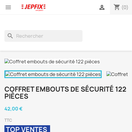
shopping_cart


(0)
search
COFFRET EMBOUTS DE SÉCURITÉ 122
PIÈCES
42,00 €
TTC
TOP VENTES