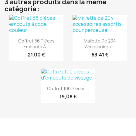
3 autres produits dans la même
catégorie :
(1)
(1)
Aperçu rapide
Aperçu rapide


Coffret 56 Pièces
Mallette De 204
Embouts À...
Accessoires...
21,00 €
63,41 €
(1)
Aperçu rapide

Coffret 100 Pièces...
19,08 €