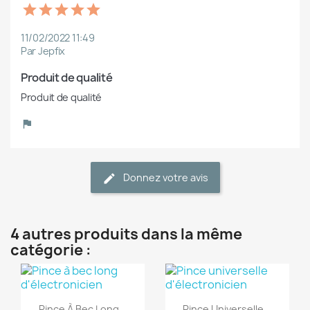
11/02/2022 11:49
Par Jepfix
Produit de qualité
Produit de qualité
Donnez votre avis
4 autres produits dans la même
catégorie :
(1)
(1)
Aperçu rapide
Aperçu rapide


Pince À Bec Long...
Pince Universelle...