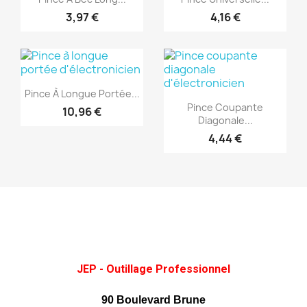
3,97 €
4,16 €
(1)
(1)
Aperçu rapide

Pince À Longue Portée...
Aperçu rapide

Pince Coupante
10,96 €
Diagonale...
4,44 €
JEP - Outillage Professionnel
90 Boulevard Brune