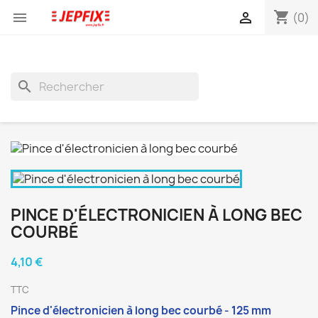
shopping_cart


(0)
search
PINCE D'ÉLECTRONICIEN À LONG BEC
COURBÉ
4,10 €
TTC
Pince d'électronicien à long bec courbé - 125 mm