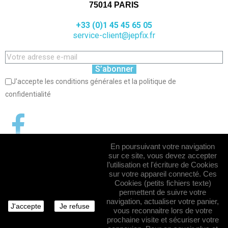
75014 PARIS
+33 (0)1 45 45 65 05
service-client@jepfix.fr
S’abonner
J'accepte les conditions générales et la politique de
confidentialité
En poursuivant votre navigation
sur ce site, vous devez accepter
l’utilisation et l'écriture de Cookies
sur votre appareil connecté. Ces
Cookies (petits fichiers texte)
permettent de suivre votre
navigation, actualiser votre panier,
J'accepte
Je refuse
vous reconnaitre lors de votre
prochaine visite et sécuriser votre