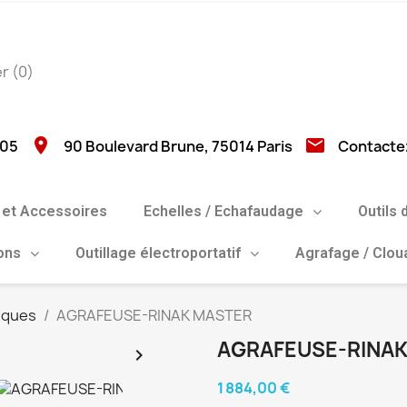
er
(0)
location_on
email
 05
90 Boulevard Brune, 75014 Paris
Contacte
et Accessoires
Echelles / Echafaudage
Outils 
ions
Outillage électroportatif
Agrafage / Clo
iques
AGRAFEUSE-RINAK MASTER
AGRAFEUSE-RINA

1 884,00 €