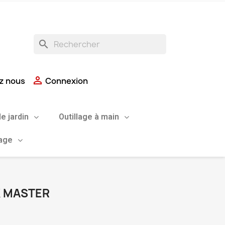
search

z nous
Connexion
de jardin
Outillage à main
uage
K MASTER