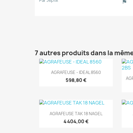
Par Jepfix
7 autres produits dans la même
(1)
Aperçu rapide

AGRAFEUSE - IDEAL 8560
AGR
598,80 €
(1)
Aperçu rapide

AGRAFEUSE TAK 18 NAGEL
4 404,00 €