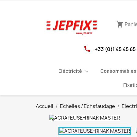
Pani
shopping_cart
phone
+33 (0)1 45 45 65
Eléctricité
Consommables 
Fixat
Accueil
Echelles / Echafaudage
Electr
