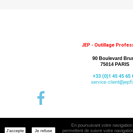
JEP - Outillage Profes
90 Boulevard Bru
75014 PARIS
+33 (0)1 45 45 65 
service-client@jepfix
En poursuivant votre navigation s
permettent de suivre votre navigation
J'accepte
Je refuse