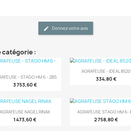
Donnez votre avis
 catégorie :
(1)
(1)
Aperçu rapide

AGRAFEUSE - IDEAL 8520
Aperçu rapide

AFEUSE - STAGO HM 6 - 2BS
334,80 €
3 753,60 €
(1)
(1)
Aperçu rapide
Aperçu rapide


AGRAFEUSE NAGEL RINAK
AGRAFEUSE STAGO HM 6- 
1 473,60 €
2 758,80 €