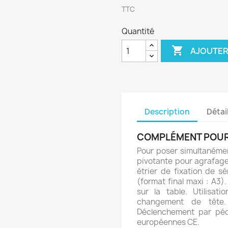
TTC
Quantité

AJOUTER
Description
Détai
COMPLÉMENT POUR 
Pour poser simultanémen
pivotante pour agrafage 
étrier de fixation de s
(format final maxi : A3)
sur la table. Utilisati
changement de tête.
Déclenchement par péd
européennes CE.