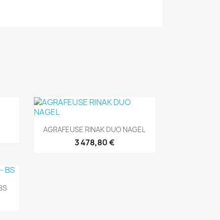
(1)
Aperçu rapide

AGRAFEUSE RINAK DUO NAGEL
3 478,80 €
BS