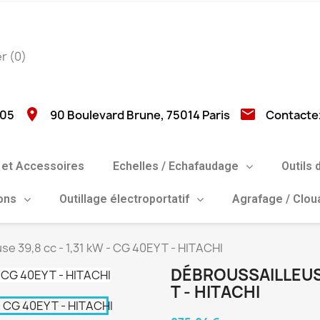
er
(0)
location_on
email
 05
90 Boulevard Brune, 75014 Paris
Contacte
et Accessoires
Echelles / Echafaudage
Outils 
ions
Outillage électroportatif
Agrafage / Clo
se 39,8 cc - 1,31 kW - CG 40EY T - HITACHI
DÉBROUSSAILLEUSE 
T - HITACHI