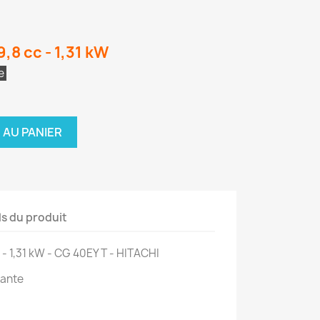
,8 cc - 1,31 kW
te
 AU PANIER
ls du produit
 - 1,31 kW - CG 40EY T - HITACHI
sante