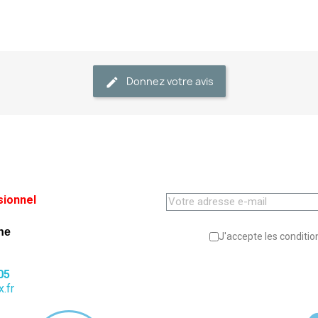
Donnez votre avis
sionnel
ne
J'accepte les condition
05
.fr