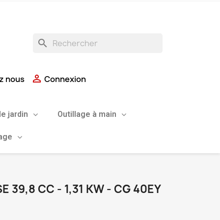
search

z nous
Connexion
de jardin
Outillage à main
uage
39,8 CC - 1,31 KW - CG 40EY