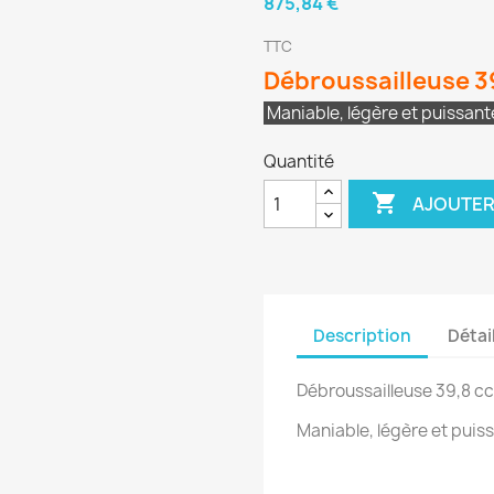
875,84 €
TTC
Débroussailleuse 39
Maniable, légère et puissan
Quantité

AJOUTER
Description
Détai
Débroussailleuse 39,8 cc
Maniable, légère et puis