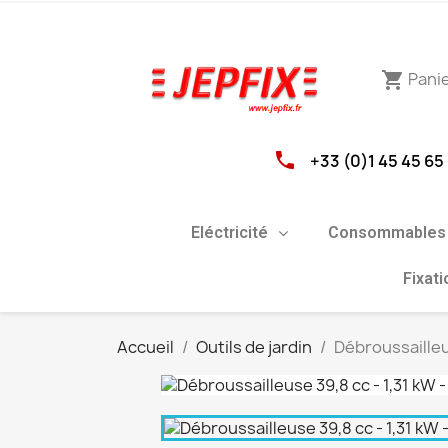
Pani
shopping_cart
phone
+33 (0)1 45 45 65
Eléctricité
Consommables 
Fixat
Accueil
Outils de jardin
Débroussailleu