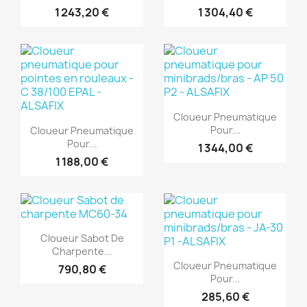
1 243,20 €
1 304,40 €
(1)
(1)
Aperçu rapide

Cloueur Pneumatique
Aperçu rapide

Pour...
Cloueur Pneumatique
Pour...
1 344,00 €
1 188,00 €
(1)
Aperçu rapide

Cloueur Sabot De
(1)
Charpente...
Aperçu rapide

Cloueur Pneumatique
790,80 €
Pour...
285,60 €