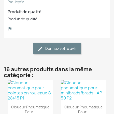
Par Jepfix
Produit de qualité
Produit de qualité
Donnez votre avis
16 autres produits dans la même
catégorie :
(1)
(1)
Aperçu rapide
Aperçu rapide


Cloueur Pneumatique
Cloueur Pneumatique
Pour...
Pour...