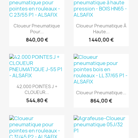
(1)
(1)
Aperçu rapide
Aperçu rapide


Cloueur Pneumatique
Cloueur Pneumatique À
Pour...
Haute...
840,00 €
1 440,00 €
(1)
(1)
Aperçu rapide

42.000 POINTES J +
Aperçu rapide

CLOUEUR...
Cloueur Pneumatique...
544,80 €
864,00 €
(1)
(1)