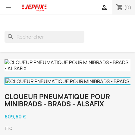
shopping_cart


(0)
search
CLOUEUR PNEUMATIQUE POUR
MINIBRADS - BRADS - ALSAFIX
609,60 €
TTC