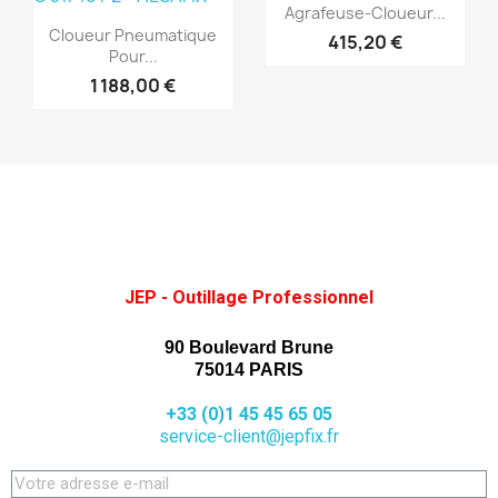
Aperçu rapide

Agrafeuse-Cloueur...
Aperçu rapide

Cloueur Pneumatique
415,20 €
Pour...
1 188,00 €
JEP - Outillage Professionnel
90 Boulevard Brune
75014 PARIS
+33 (0)1 45 45 65 05
service-client@jepfix.fr