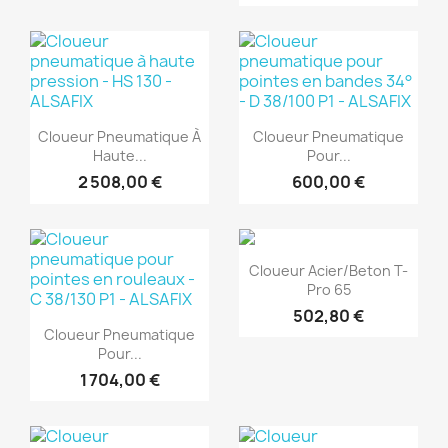
(1)
(1)
Aperçu rapide
Aperçu rapide


Cloueur Pneumatique À
Cloueur Pneumatique
Haute...
Pour...
2 508,00 €
600,00 €
(1)
Aperçu rapide

Cloueur Acier/beton T-
Pro 65
(1)
502,80 €
Aperçu rapide

Cloueur Pneumatique
Pour...
1 704,00 €