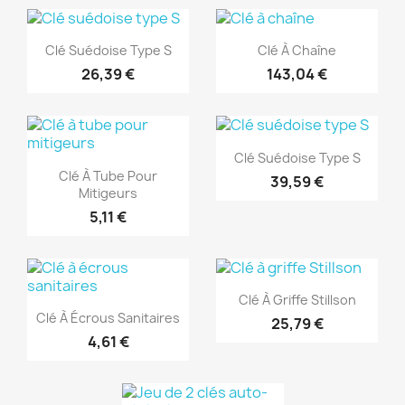
(1)
(1)
Aperçu rapide
Aperçu rapide


Clé Suédoise Type S
Clé À Chaîne
26,39 €
143,04 €
(1)
(1)
Aperçu rapide

Clé Suédoise Type S
Aperçu rapide

Clé À Tube Pour
39,59 €
Mitigeurs
5,11 €
(1)
(1)
Aperçu rapide

Clé À Griffe Stillson
Aperçu rapide

Clé À Écrous Sanitaires
25,79 €
4,61 €