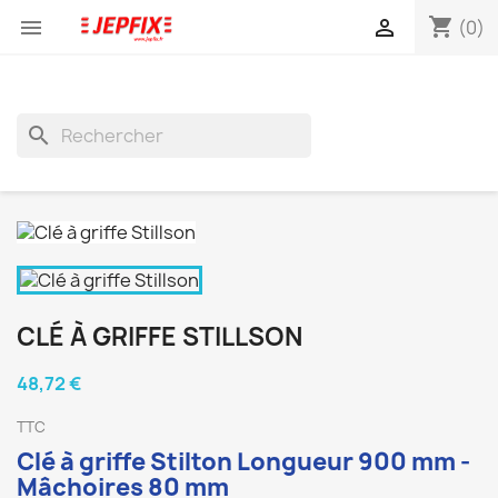
shopping_cart


(0)
search
CLÉ À GRIFFE STILLSON
48,72 €
TTC
Clé à griffe Stilton
Longueur 900 mm -
Mâchoires 80 mm