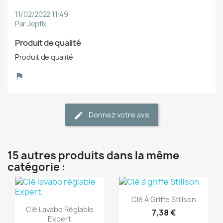
11/02/2022 11:49
Par Jepfix
Produit de qualité
Produit de qualité
Donnez votre avis
15 autres produits dans la même
catégorie :
(1)
(1)
Aperçu rapide

Clé À Griffe Stillson
Aperçu rapide

Clé Lavabo Réglable
7,38 €
Expert