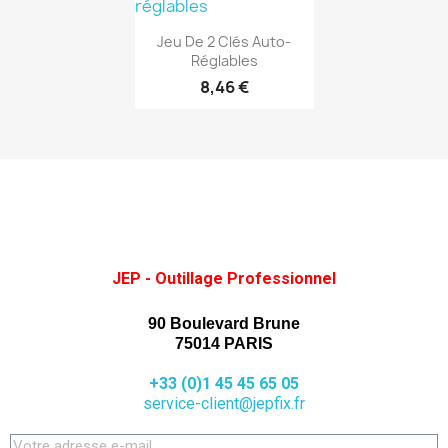
(1)
Aperçu rapide

Jeu De 2 Clés Auto-
Réglables
8,46 €
JEP - Outillage Professionnel
90 Boulevard Brune
75014 PARIS
+33 (0)1 45 45 65 05
service-client@jepfix.fr