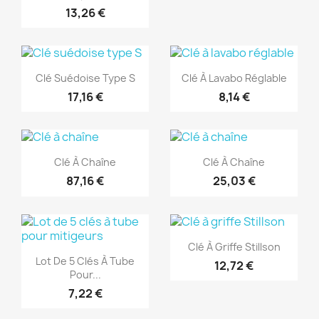
13,26 €
(1)
(1)
Aperçu rapide
Aperçu rapide


Clé Suédoise Type S
Clé À Lavabo Réglable
17,16 €
8,14 €
(1)
(1)
Aperçu rapide
Aperçu rapide


Clé À Chaîne
Clé À Chaîne
87,16 €
25,03 €
(1)
(1)
Aperçu rapide

Clé À Griffe Stillson
Aperçu rapide

Lot De 5 Clés À Tube
12,72 €
Pour...
7,22 €