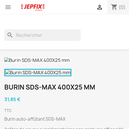
shopping_cart


(0)
search
BURIN SDS-MAX 400X25 MM
31,85 €
TTC
Burin auto-affûtant SDS-MAX