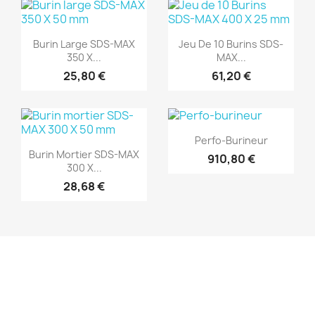
(1)
(1)
Aperçu rapide
Aperçu rapide


Burin Large SDS-MAX
Jeu De 10 Burins SDS-
350 X...
MAX...
25,80 €
61,20 €
(1)
(1)
Aperçu rapide

Perfo-Burineur
Aperçu rapide

Burin Mortier SDS-MAX
910,80 €
300 X...
28,68 €