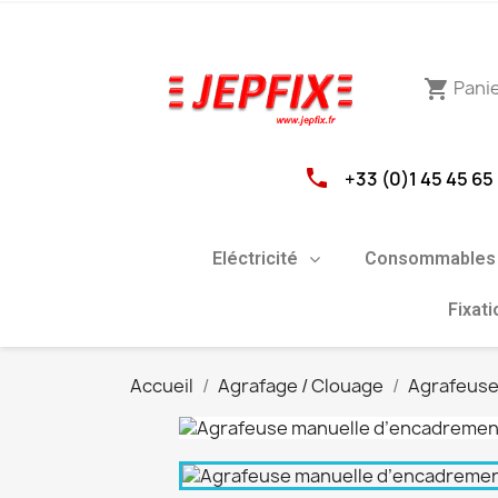
Pani
shopping_cart
phone
+33 (0)1 45 45 65
Eléctricité
Consommables 
Fixat
Accueil
Agrafage / Clouage
Agrafeuse