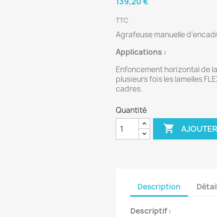
139,20 €
TTC
Agrafeuse manuelle d’encad
Applications :
Enfoncement horizontal de lame
plusieurs fois les lamelles F
cadres.
Quantité

AJOUTER
Description
Détai
Descriptif :