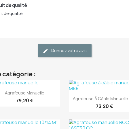
it de qualité
it de qualité
Donnez votre avis
 catégorie :
(1)
(1)
Aperçu rapide

Agrafeuse Manuelle
Aperçu rapide

Agrafeuse À Câble Manuelle
79,20 €
73,20 €
(1)
(1)