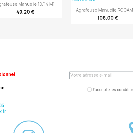
Aperçu rapide

grafeuse Manuelle 10/14 M1
Aperçu rapide

Agrafeuse Manuelle ROCAMA
49,20 €
108,00 €
sionnel
ne
J'accepte les condition
05
.fr