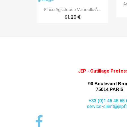
A
Aperçu rapide

Pince Agrafeuse Manuelle À...
91,20 €
JEP - Outillage Profes
90 Boulevard Bru
75014 PARIS
+33 (0)1 45 45 65 
service-client@jepfix