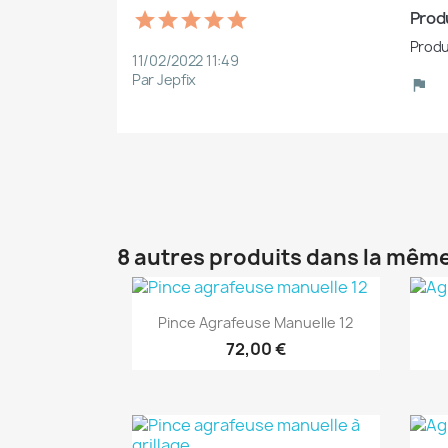
Produ
Produ
11/02/2022 11:49
Par Jepfix
8 autres produits dans la même
(1)
Aperçu rapide

Pince Agrafeuse Manuelle 12
72,00 €
(1)