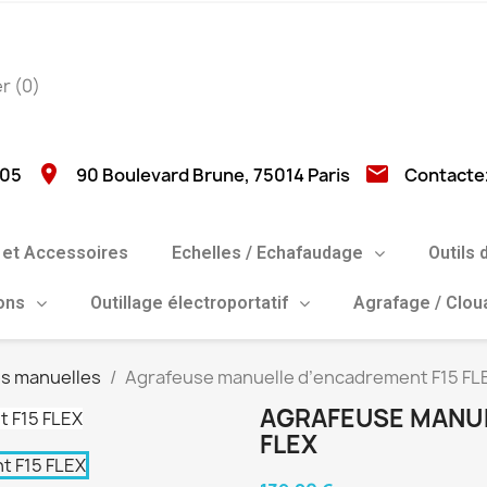
er
(0)
location_on
email
 05
90 Boulevard Brune, 75014 Paris
Contacte
et Accessoires
Echelles / Echafaudage
Outils 
ions
Outillage électroportatif
Agrafage / Clo
s manuelles
Agrafeuse manuelle d’encadrement F15 FL
AGRAFEUSE MANUE
FLEX