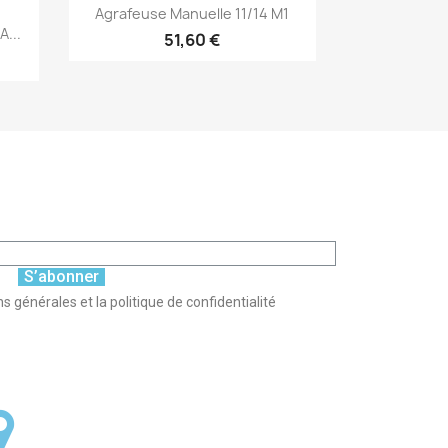
Aperçu rapide

Agrafeuse Manuelle 11/14 M1
...
51,60 €
S’abonner
s générales et la politique de confidentialité