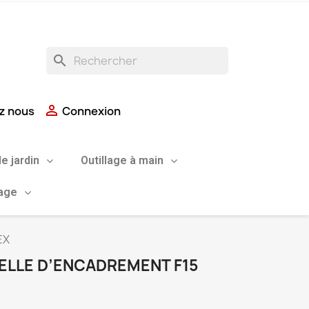
search

z nous
Connexion
de jardin
Outillage à main
uage
EX
LLE D’ENCADREMENT F15