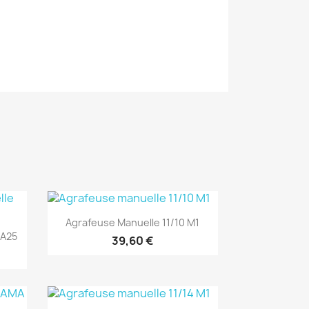
(1)
Aperçu rapide

Agrafeuse Manuelle 11/10 M1
 A25
39,60 €
(1)