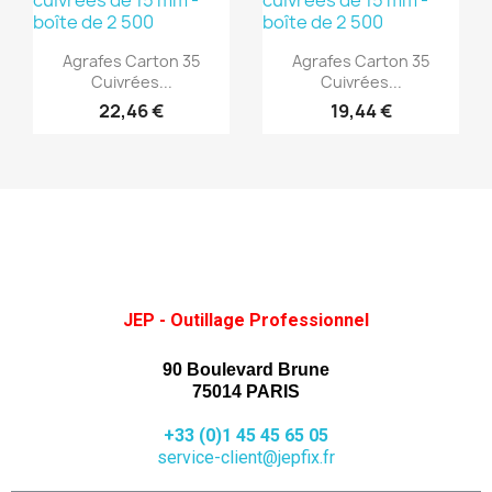
(1)
(1)
Aperçu rapide
Aperçu rapide


Agrafes Carton 35
Agrafes Carton 35
Cuivrées...
Cuivrées...
22,46 €
19,44 €
JEP - Outillage Professionnel
90 Boulevard Brune
75014 PARIS
+33 (0)1 45 45 65 05
service-client@jepfix.fr