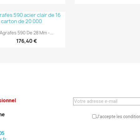
(1)
Aperçu rapide

Agrafes 590 De 28 Mm -...
176,40 €
sionnel
ne
J'accepte les condition
05
.fr