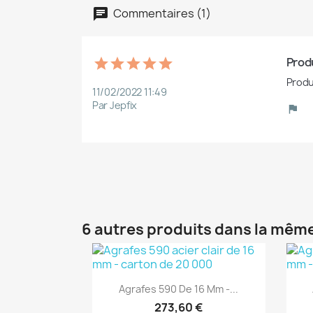
Commentaires (1)
Produ
Produ
11/02/2022 11:49
Par Jepfix
6 autres produits dans la même
(1)
Aperçu rapide

Agrafes 590 De 16 Mm -...
273,60 €