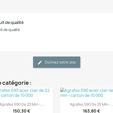
it de qualité
it de qualité
Donnez votre avis
 catégorie :
(1)
(1)
Aperçu rapide
Aperçu rapide


Agrafes 590 De 22 Mm -...
Agrafes 590 De 25 Mm -..
150,30 €
163,80 €