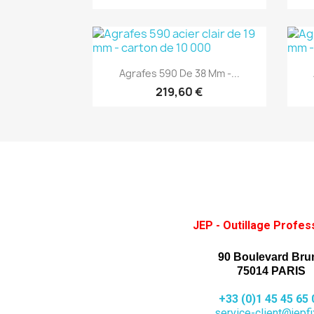
(1)
Aperçu rapide

Agrafes 590 De 38 Mm -...
219,60 €
JEP - Outillage Profes
90 Boulevard Bru
75014 PARIS
+33 (0)1 45 45 65 
service-client@jepfix