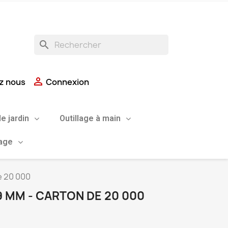
search

z nous
Connexion
de jardin
Outillage à main
uage
e 20 000
9 MM - CARTON DE 20 000