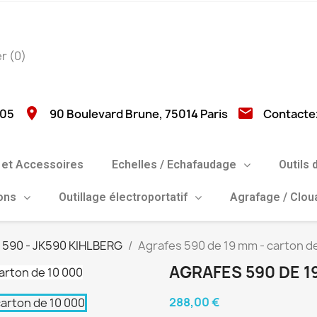
er
(0)
location_on
email
 05
90 Boulevard Brune, 75014 Paris
Contacte
et Accessoires
Echelles / Echafaudage
Outils 
ions
Outillage électroportatif
Agrafage / Clo
590 - JK590 KIHLBERG
Agrafes 590 de 19 mm - carton d
AGRAFES 590 DE 1
288,00 €