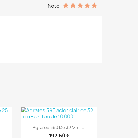
Note
(1)
Aperçu rapide

.
Agrafes 590 De 32 Mm -...
192,60 €