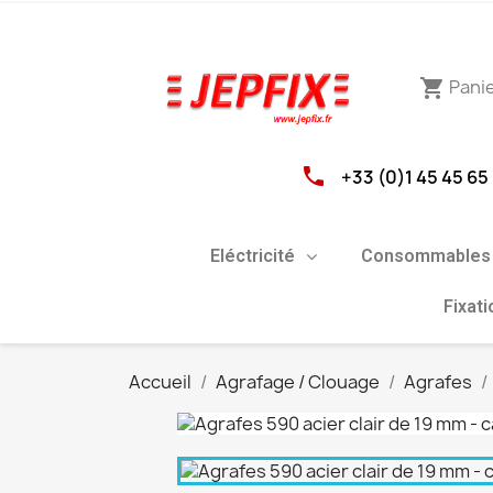
Pani
shopping_cart
phone
+33 (0)1 45 45 65
Eléctricité
Consommables 
Fixat
Accueil
Agrafage / Clouage
Agrafes