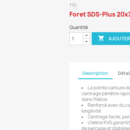
TTC
Foret SDS-Plus 20x
Quantité

AJOUTER
Description
Détai
La pointe carbure d
centrage pénètre rapid
dans l’hélice
Renforcé avec du car
longévité
Centrage facile, per
L’hélice KVS garanti
de perçage et stabilise