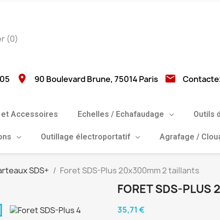
er
(0)
location_on
email
 05
90 Boulevard Brune, 75014 Paris
Contacte
et Accessoires
Echelles / Echafaudage
Outils 
ions
Outillage électroportatif
Agrafage / Clo
arteaux SDS+
Foret SDS-Plus 20x300mm 2 taillants
FORET SDS-PLUS 
35,71 €