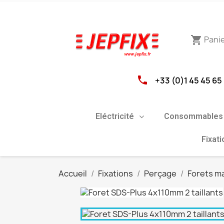
Pani
shopping_cart
phone
+33 (0)1 45 45 65
Eléctricité
Consommables 
Fixat
Accueil
Fixations
Perçage
Forets m