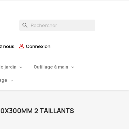
search

z nous
Connexion
de jardin
Outillage à main
uage
20X300MM 2 TAILLANTS