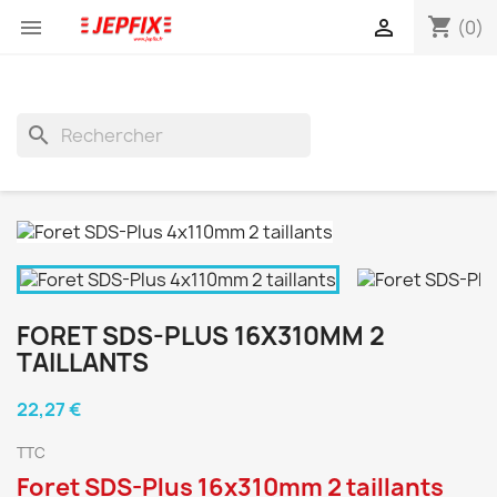
shopping_cart


(0)
search
FORET SDS-PLUS 16X310MM 2
TAILLANTS
22,27 €
TTC
Foret SDS-Plus 16x310mm 2 taillants