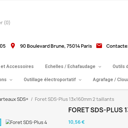
er
(0)
location_on
email
 05
90 Boulevard Brune, 75014 Paris
Contacte
et Accessoires
Echelles / Echafaudage
Outils 
ions
Outillage électroportatif
Agrafage / Clo
arteaux SDS+
Foret SDS-Plus 13x160mm 2 taillants
FORET SDS-PLUS 1
10,56 €