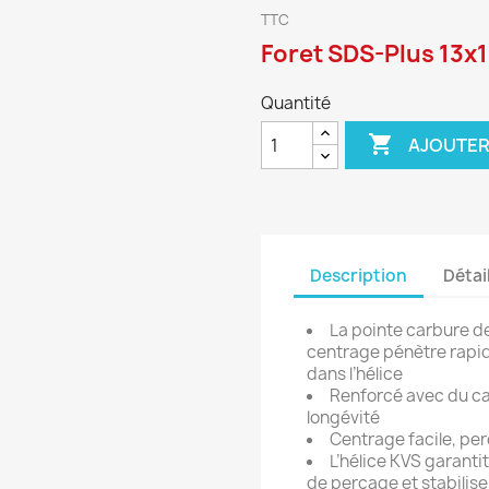
TTC
Foret SDS-Plus 13x
Quantité

AJOUTER
Description
Détai
La pointe carbure d
centrage pénètre rapid
dans l’hélice
Renforcé avec du car
longévité
Centrage facile, per
L’hélice KVS garanti
de perçage et stabilise