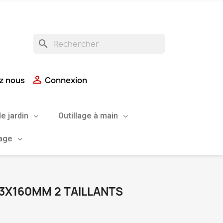
search

z nous
Connexion
de jardin
Outillage à main
uage
3X160MM 2 TAILLANTS