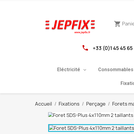
Pani
shopping_cart
phone
+33 (0)1 45 45 65
Eléctricité
Consommables 
Fixat
Accueil
Fixations
Perçage
Forets m