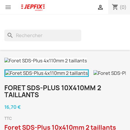
shopping_cart


(0)
search
FORET SDS-PLUS 10X410MM 2
TAILLANTS
16,70 €
TTC
Foret SDS-Plus 10x410mm 2 taillants