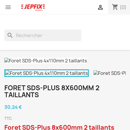
shopping_cart


(0)
search
FORET SDS-PLUS 8X600MM 2
TAILLANTS
30,24 €
TTC
Foret SDS-Plus 8x600mm 2 taillants